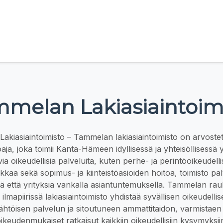
melan Lakiasiaintoim
kiasiaintoimisto – Tammelan lakiasiaintoimisto on arvostet
aja, joka toimii Kanta-Hämeen idyllisessä ja yhteisöllisessä
via oikeudellisia palveluita, kuten perhe- ja perintöoikeudell
diikkaa sekä sopimus- ja kiinteistöasioiden hoitoa, toimisto pa
itä että yrityksiä vankalla asiantuntemuksella. Tammelan rau
lmapiirissä lakiasiaintoimisto yhdistää syvällisen oikeudell
ähtöisen palvelun ja sitoutuneen ammattitaidon, varmistaen 
ikeudenmukaiset ratkaisut kaikkiin oikeudellisiin kysymyksii