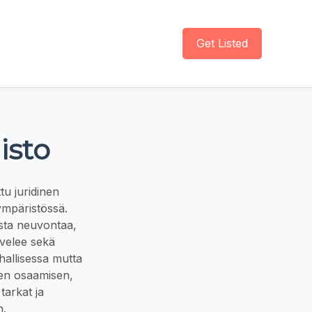
Get Listed
isto
tu juridinen
 ympäristössä.
ista neuvontaa,
lvelee sekä
hallisessa mutta
isen osaamisen,
tarkat ja
n.