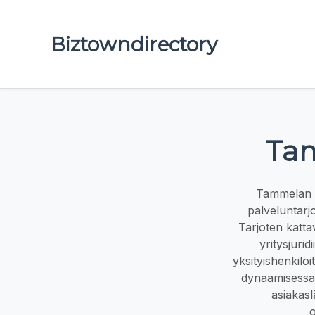
Biztowndirectory
Tam
Tammelan La
palveluntarjo
Tarjoten katta
yritysjuri
yksityishenkilö
dynaamisessa i
asiakasl
o